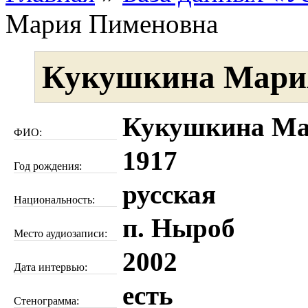
Мария Пименовна
Кукушкина Мари
Кукушкина Ма
ФИО:
1917
Год рождения:
русская
Национальность:
п. Ныроб
Место аудиозаписи:
2002
Дата интервью:
есть
Стенограмма: