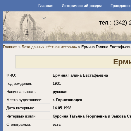
Главная
Исторический раздел
Гражданск
тел.: (342)
Главная
»
База данных «Устная история»
» Ермина Галина Евстафьев
Ерми
ФИО:
Ермина Галина Евстафьевна
Год рождения:
1931
Национальность:
русская
Место аудиозаписи:
г. Горнозаводск
Дата интервью:
14.05.1998
Интервью взяли:
Курсина Татьяна Георгиевна и Зыкова С
Стенограмма:
есть