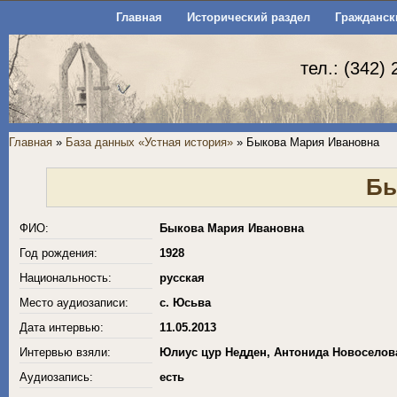
Главная
Исторический раздел
Гражданск
тел.: (342)
Главная
»
База данных «Устная история»
» Быкова Мария Ивановна
Бы
ФИО:
Быкова Мария Ивановна
Год рождения:
1928
Национальность:
русская
Место аудиозаписи:
с. Юсьва
Дата интервью:
11.05.2013
Интервью взяли:
Юлиус цур Недден, Антонида Новоселов
Аудиозапись:
есть