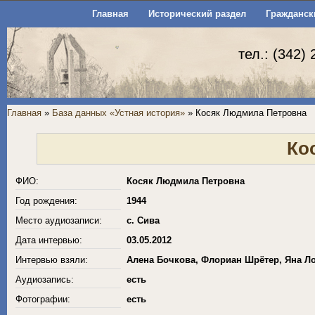
Главная
Исторический раздел
Гражданск
тел.: (342)
Главная
»
База данных «Устная история»
» Косяк Людмила Петровна
Ко
ФИО:
Косяк Людмила Петровна
Год рождения:
1944
Место аудиозаписи:
с. Сива
Дата интервью:
03.05.2012
Интервью взяли:
Алена Бочкова, Флориан Шрётер, Яна Л
Аудиозапись:
есть
Фотографии:
есть