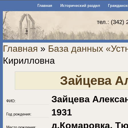
Главная
Исторический раздел
Гражданск
тел.: (342)
Главная
»
База данных «Уст
Кирилловна
Зайцева А
Зайцева Алекса
ФИО:
1931
Год рождения:
д.Комаровка, Тю
Место рождения: